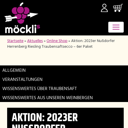
Startseite
»
Aktuelles
»
Online Shop
»
Aktion: 2023er Nußdorfer
Herrenberg Riesling Traubensaftsecco – 6er Paket
ALLGEMEIN
VERANSTALTUNGEN
WISSENSWERTES ÜBER TRAUBENSAFT
WISSENSWERTES AUS UNSEREN WEINBERGEN
AKTION: 2023ER