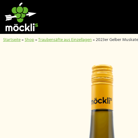
Startseite
»
Shop
»
Traubensäfte aus Einzellagen
»
2023er Gelber Muskate