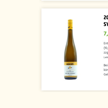
2
S
7
En
(
10
zzg
Lief
Bei
kön
Geb
HOME
WEINGUT
TRAUBENSÄFTE