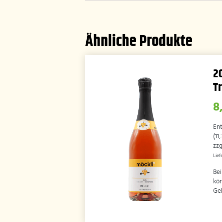
Ähnliche Produkte
2
T
8
En
(
11
zzg
Lief
Bei
kön
Geb