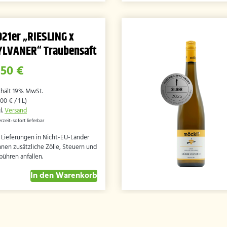
021er „RIESLING x
YLVANER“ Traubensaft
,50
€
thält 19% MwSt.
,00
€
/ 1 L)
l.
Versand
erzeit: sofort lieferbar
 Lieferungen in Nicht-EU-Länder
nen zusätzliche Zölle, Steuern und
ühren anfallen.
In den Warenkorb
AKTUELLES
SHOP