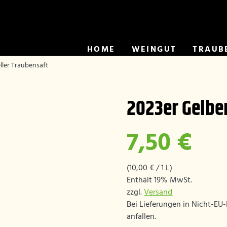
HOME
WEINGUT
TRAUB
ller Traubensaft
2023er Gelbe
7,50
€
(
10,00
€
/ 1 L)
Enthält 19% MwSt.
zzgl.
Versand
Bei Lieferungen in Nicht-EU
anfallen.