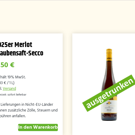
025er Merlot
raubensaft-Secco
,50
€
thält 19% MwSt.
,33
€
/ 1 L)
l.
Versand
erzeit: sofort lieferbar
 Lieferungen in Nicht-EU-Länder
nen zusätzliche Zölle, Steuern und
ühren anfallen.
In den Warenkorb