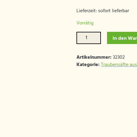
Lieferzeit: sofort lieferbar
Vorrätig
2023er
In den Wa
Gelber
Muskateller
Traubensaft
Artikelnummer:
32302
Menge
Kategorie:
Traubensäfte aus